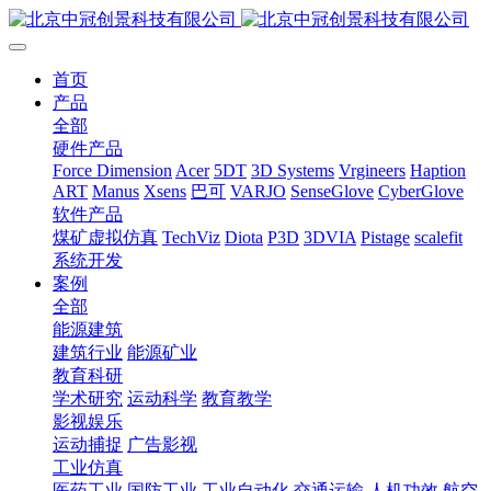
首页
产品
全部
硬件产品
Force Dimension
Acer
5DT
3D Systems
Vrgineers
Haption
ART
Manus
Xsens
巴可
VARJO
SenseGlove
CyberGlove
软件产品
煤矿虚拟仿真
TechViz
Diota
P3D
3DVIA
Pistage
scalefit
系统开发
案例
全部
能源建筑
建筑行业
能源矿业
教育科研
学术研究
运动科学
教育教学
影视娱乐
运动捕捉
广告影视
工业仿真
医药工业
国防工业
工业自动化
交通运输
人机功效
航空