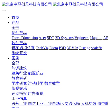
首页
产品
全部
硬件产品
Force Dimension
Acer
5DT
3D Systems
Vrgineers
Haption
A
软件产品
煤矿虚拟仿真
TechViz
Diota
P3D
3DVIA
Pistage
scalefit
系统开发
案例
全部
能源建筑
建筑行业
能源矿业
教育科研
学术研究
运动科学
教育教学
影视娱乐
运动捕捉
广告影视
工业仿真
医药工业
国防工业
工业自动化
交通运输
人机功效
航空