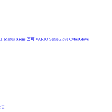
RT
Manus
Xsens
巴可
VARJO
SenseGlove
CyberGlove
航天