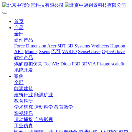
首页
产品
全部
硬件产品
Force Dimension
Acer
5DT
3D Systems
Vrgineers
Haption
ART
Manus
Xsens
巴可
VARJO
SenseGlove
CyberGlove
软件产品
煤矿虚拟仿真
TechViz
Diota
P3D
3DVIA
Pistage
scalefit
系统开发
案例
全部
能源建筑
建筑行业
能源矿业
教育科研
学术研究
运动科学
教育教学
影视娱乐
运动捕捉
广告影视
工业仿真
医药工业
国防工业
工业自动化
交通运输
人机功效
航空