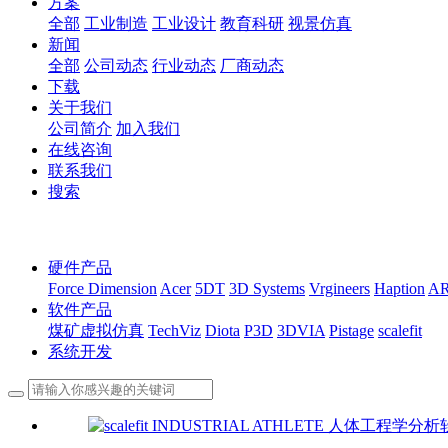
方案
全部
工业制造
工业设计
教育科研
视景仿真
新闻
全部
公司动态
行业动态
厂商动态
下载
关于我们
公司简介
加入我们
在线咨询
联系我们
搜索
硬件产品
Force Dimension
Acer
5DT
3D Systems
Vrgineers
Haption
A
软件产品
煤矿虚拟仿真
TechViz
Diota
P3D
3DVIA
Pistage
scalefit
系统开发