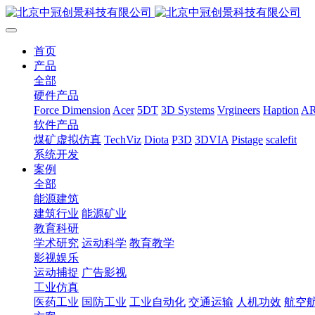
首页
产品
全部
硬件产品
Force Dimension
Acer
5DT
3D Systems
Vrgineers
Haption
A
软件产品
煤矿虚拟仿真
TechViz
Diota
P3D
3DVIA
Pistage
scalefit
系统开发
案例
全部
能源建筑
建筑行业
能源矿业
教育科研
学术研究
运动科学
教育教学
影视娱乐
运动捕捉
广告影视
工业仿真
医药工业
国防工业
工业自动化
交通运输
人机功效
航空