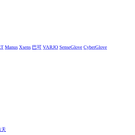
RT
Manus
Xsens
巴可
VARJO
SenseGlove
CyberGlove
航天