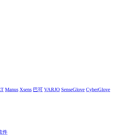
RT
Manus
Xsens
巴可
VARJO
SenseGlove
CyberGlove