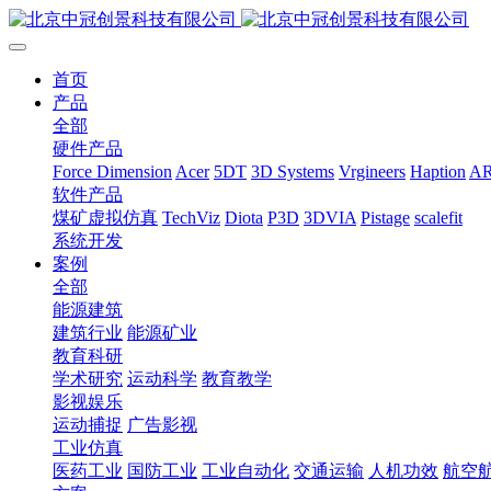
首页
产品
全部
硬件产品
Force Dimension
Acer
5DT
3D Systems
Vrgineers
Haption
A
软件产品
煤矿虚拟仿真
TechViz
Diota
P3D
3DVIA
Pistage
scalefit
系统开发
案例
全部
能源建筑
建筑行业
能源矿业
教育科研
学术研究
运动科学
教育教学
影视娱乐
运动捕捉
广告影视
工业仿真
医药工业
国防工业
工业自动化
交通运输
人机功效
航空