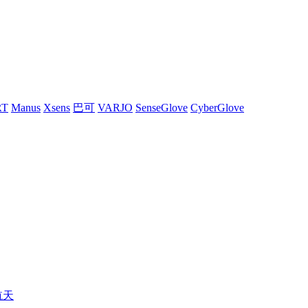
RT
Manus
Xsens
巴可
VARJO
SenseGlove
CyberGlove
航天