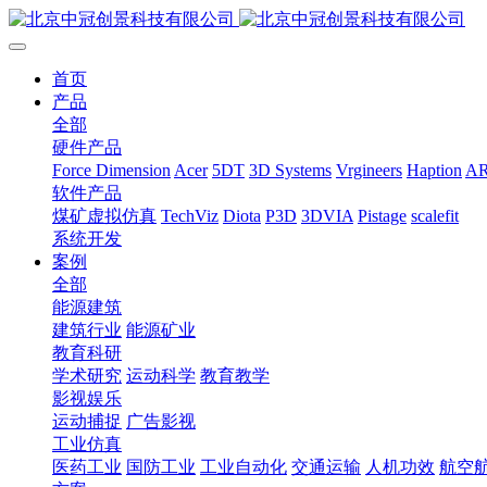
首页
产品
全部
硬件产品
Force Dimension
Acer
5DT
3D Systems
Vrgineers
Haption
A
软件产品
煤矿虚拟仿真
TechViz
Diota
P3D
3DVIA
Pistage
scalefit
系统开发
案例
全部
能源建筑
建筑行业
能源矿业
教育科研
学术研究
运动科学
教育教学
影视娱乐
运动捕捉
广告影视
工业仿真
医药工业
国防工业
工业自动化
交通运输
人机功效
航空