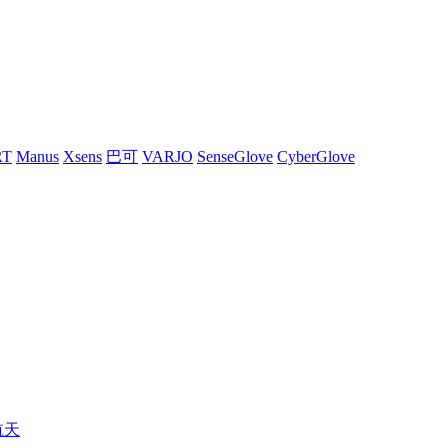
RT
Manus
Xsens
巴可
VARJO
SenseGlove
CyberGlove
航天