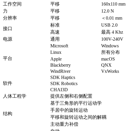
工作空间
平移
160x110 mm
力
平移
12.0 N
分辨率
平移
＜0.01 mm
标准
USB 2.0
接口
高速
最高 4 Khz
电源
通用
100V-240V
Microsoft
Windows
Linux
所有分布
平台
Apple
macOS
Blackberry
QNX
WindRiver
VxWorks
SDK Haptics
软件
SDK Robotics
CHAI3D
人体工程学
提供左侧和右侧配置
基于三角形的平行运动学
手居中的旋转运动
结构
平移和旋转运动之间的解耦
主动重力补偿