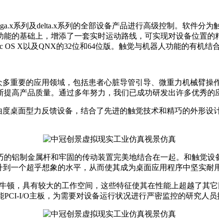
可对omega.x系列及delta.x系列的全部设备产品进行高级控制
基础上，增添了一套实时运动路线，可实现对设备位置的精确控制。
Mac OS X以及QNX的32位和64位版。触觉与机器人功能的有
成功运用于众多重要的应用领域，包括患者心脏导管引导、微重力机
断提高产品质量。通过多年努力，我们已成功研发出许多优秀的
的一款低成本的3自由度桌面型力反馈设备，结合了先进的触觉技术和精巧的
，将轻巧的铝制金属杆和牢固的传动装置完美地结合在一起。和触
提升到一个超乎想象的水平，从而使其成为桌面应用程序中坚实耐
14.5牛顿，具有较大的工作空间，这些特征使其在性能上超越了
标准高性能PCI-I/O主板，为需要对设备运行状况进行严密监控的研究