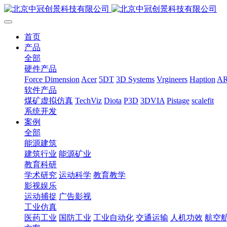
首页
产品
全部
硬件产品
Force Dimension
Acer
5DT
3D Systems
Vrgineers
Haption
A
软件产品
煤矿虚拟仿真
TechViz
Diota
P3D
3DVIA
Pistage
scalefit
系统开发
案例
全部
能源建筑
建筑行业
能源矿业
教育科研
学术研究
运动科学
教育教学
影视娱乐
运动捕捉
广告影视
工业仿真
医药工业
国防工业
工业自动化
交通运输
人机功效
航空