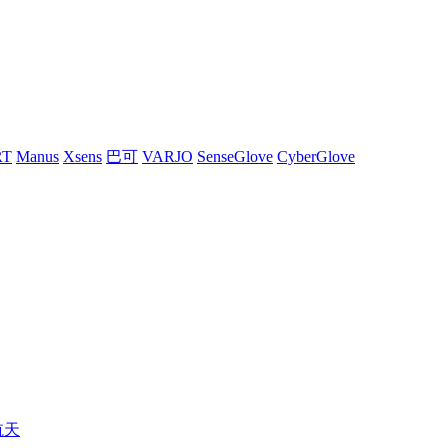
RT
Manus
Xsens
巴可
VARJO
SenseGlove
CyberGlove
航天